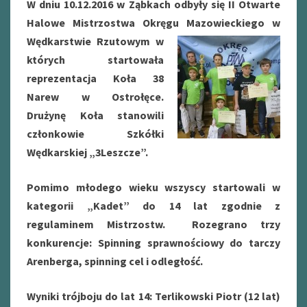
W dniu 10.12.2016 w Ząbkach odbyły się II Otwarte
Halowe Mistrzostwa Okręgu Mazowieckiego w
Wędkarstwie
Rzutowym w
których startowała
reprezentacja Koła 38
Narew w Ostrołęce.
Drużynę Koła stanowili
członkowie Szkółki
Wędkarskiej „3Leszcze”.
Pomimo młodego wieku wszyscy startowali w
kategorii „Kadet” do 14 lat zgodnie z
regulaminem Mistrzostw. Rozegrano trzy
konkurencje: Spinning sprawnościowy do tarczy
Arenberga, spinning cel i odległość.
Wyniki trójboju do lat 14: Terlikowski Piotr (12 lat)