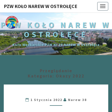
PZW KOŁO NAREW W OSTROŁĘCE
Togg
navi
PZW KOŁO NAREW W
OSTROŁĘCE
Koło Wędkarskie PZW Nr 38 NAREW W Ostrołęce
Przeglądanie
Kategoria:
Okazy 2022
1 Stycznia 2022
Narew 38