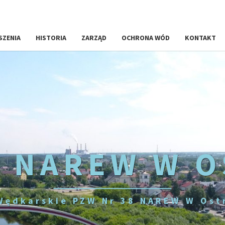
SZENIA
HISTORIA
ZARZĄD
OCHRONA WÓD
KONTAKT
 NAREW W 
Wędkarskie PZW Nr 38 NAREW W Ost