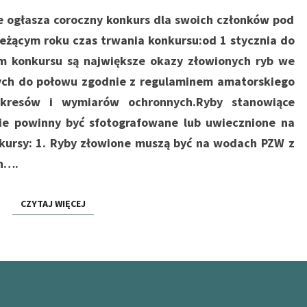
 ogłasza coroczny konkurs dla swoich członków pod
żącym roku czas trwania konkursu:od 1 stycznia do
em konkursu są największe okazy złowionych ryb we
ych do połowu zgodnie z regulaminem amatorskiego
kresów i wymiarów ochronnych.Ryby stanowiące
ie powinny być sfotografowane lub uwiecznione na
kursy: 1. Ryby złowione muszą być na wodach PZW z
h….
CZYTAJ WIĘCEJ
CZYTAJ WIĘCEJ