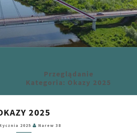
Przeglądanie
Kategoria:
Okazy 2025
OKAZY
OKAZY 2025
2025
Stycznia 2025
Narew 38