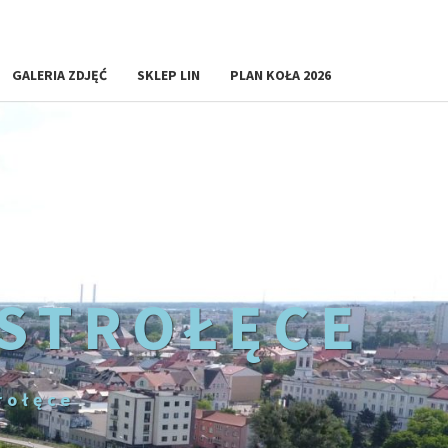
GALERIA ZDJĘĆ
SKLEP LIN
PLAN KOŁA 2026
OSTROŁĘCE
rołęce