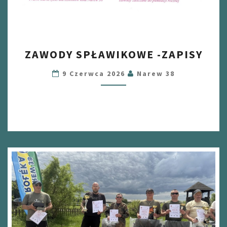
ZAWODY
ZAWODY SPŁAWIKOWE -ZAPISY
SPŁAWIKOWE
-
9 Czerwca 2026
Narew 38
ZAPISY