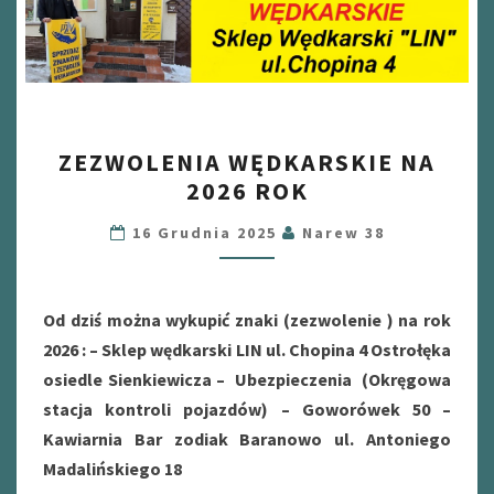
ZEZWOLENIA
ZEZWOLENIA WĘDKARSKIE NA
WĘDKARSKIE
2026 ROK
NA
2026
16 Grudnia 2025
Narew 38
ROK
Od dziś można wykupić znaki (zezwolenie ) na rok
2026 : – Sklep wędkarski LIN ul. Chopina 4 Ostrołęka
osiedle Sienkiewicza – Ubezpieczenia (Okręgowa
stacja kontroli pojazdów) – Goworówek 50 –
Kawiarnia Bar zodiak Baranowo ul. Antoniego
Madalińskiego 18