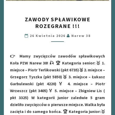
ZAWODY
ZAWODY SPŁAWIKOWE
SPŁAWIKOWE
ROZEGRANE !!!
ROZEGRANE
!!!
26 Kwietnia 2026
Narew 38
👉 Mamy zwycięzców zawodów spławikowych
Koła PZW Narew 38! 🎣 🏆 Kategoria senior:🥇 1.
miejsce – Piotr Terlikowski (pkt 6735)🥈 2. miejsce –
Grzegorz Tyszka (pkt 5850)🥉 3. miejsce – Łukasz
Garbulewski (pkt 4220)🏅 4. miejsce – Piotr
Wrzeszcz (pkt 3405)🏅 5. miejsce – Zbigniew Lis (
pkt 3325) W kategorii junior zaledwie 5 gram
dzieliło zwycięzców o pierwsze miejsce. Walka była
zacięta i do samego końca. 🏆 Kategoria junior:🥇