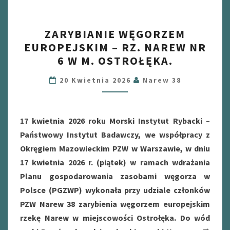
ZARYBIANIE
ZARYBIANIE WĘGORZEM
WĘGORZEM
EUROPEJSKIM – RZ. NAREW NR
EUROPEJSKIM
6 W M. OSTROŁĘKA.
–
RZ.
20 Kwietnia 2026
Narew 38
NAREW
NR
6
17 kwietnia 2026 roku Morski Instytut Rybacki –
W
Państwowy Instytut Badawczy, we współpracy z
M.
Okręgiem Mazowieckim PZW w Warszawie, w dniu
OSTROŁĘKA.
17 kwietnia 2026 r. (piątek) w ramach wdrażania
Planu gospodarowania zasobami węgorza w
Polsce (PGZWP) wykonała przy udziale członków
PZW Narew 38 zarybienia węgorzem europejskim
rzekę Narew w miejscowości Ostrołęka. Do wód