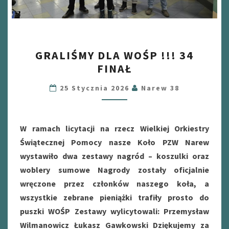
GRALIŚMY
GRALIŚMY DLA WOŚP !!! 34
DLA
FINAŁ
WOŚP
!!!
25 Stycznia 2026
Narew 38
34
FINAŁ
W ramach licytacji na rzecz Wielkiej Orkiestry
Świątecznej Pomocy nasze Koło PZW Narew
wystawiło dwa zestawy nagród – koszulki oraz
woblery sumowe Nagrody zostały oficjalnie
wręczone przez członków naszego koła, a
wszystkie zebrane pieniążki trafiły prosto do
puszki WOŚP Zestawy wylicytowali: Przemysław
Wilmanowicz Łukasz Gawkowski Dziękujemy za