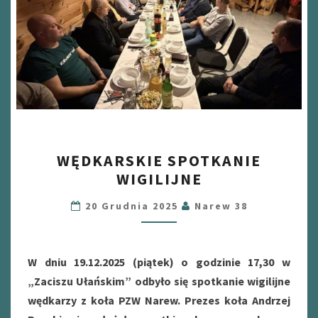
WĘDKARSKIE
WĘDKARSKIE SPOTKANIE
SPOTKANIE
WIGILIJNE
WIGILIJNE
20 Grudnia 2025
Narew 38
W dniu 19.12.2025 (piątek) o godzinie 17,30 w
„Zaciszu Ułańskim” odbyło się spotkanie wigilijne
wędkarzy z koła PZW Narew. Prezes koła Andrzej