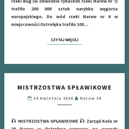
rzeki Bug (w obwodzie rybackim rzeki Narew nr 7)
trafiło 200 000 sztuk narybku węgorza
europejskiego. Do wód rzeki Narew nr 6 w
miejscowości Ostrołęka trafiło 100…
CZYTAJ WIĘCEJ
CZYTAJ WIĘCEJ
MISTRZOSTWA
MISTRZOSTWA SPŁAWIKOWE
SPŁAWIKOWE
14 Kwietnia 2026
Narew 38
🎣 MISTRZOSTWA SPŁAWIKOWE 🎣 Zarząd Koła nr
38 Narew w Ostrołęce zaprasza na zawody