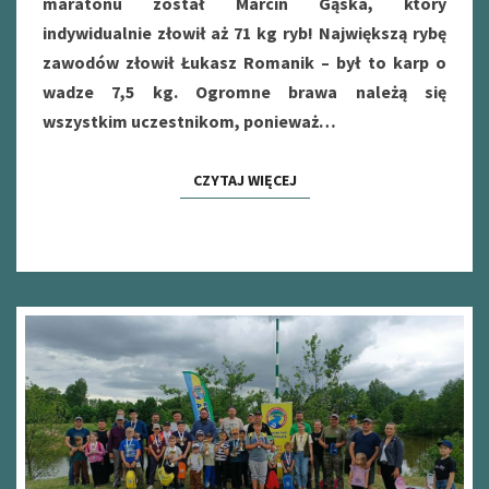
maratonu został Marcin Gąska, który
indywidualnie złowił aż 71 kg ryb! Największą rybę
zawodów złowił Łukasz Romanik – był to karp o
wadze 7,5 kg. Ogromne brawa należą się
wszystkim uczestnikom, ponieważ…
CZYTAJ WIĘCEJ
CZYTAJ WIĘCEJ