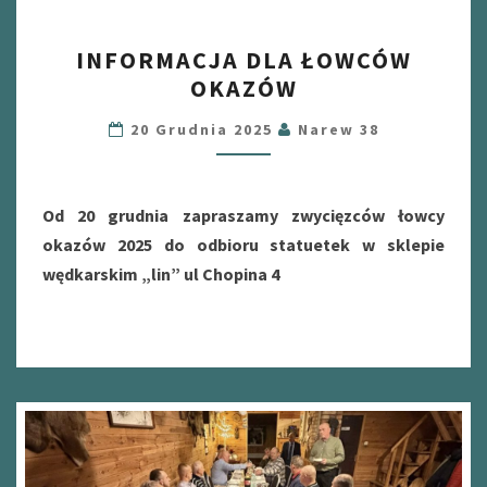
INFORMACJA
INFORMACJA DLA ŁOWCÓW
DLA
OKAZÓW
ŁOWCÓW
OKAZÓW
20 Grudnia 2025
Narew 38
Od 20 grudnia zapraszamy zwycięzców łowcy
okazów 2025 do odbioru statuetek w sklepie
wędkarskim „lin” ul Chopina 4