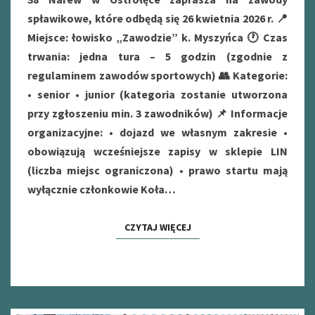
spławikowe, które odbędą się 26 kwietnia 2026 r. 📍
Miejsce: łowisko „Zawodzie” k. Myszyńca 🕐 Czas
trwania: jedna tura – 5 godzin (zgodnie z
regulaminem zawodów sportowych) 👥 Kategorie:
• senior • junior (kategoria zostanie utworzona
przy zgłoszeniu min. 3 zawodników) 📌 Informacje
organizacyjne: • dojazd we własnym zakresie •
obowiązują wcześniejsze zapisy w sklepie LIN
(liczba miejsc ograniczona) • prawo startu mają
wyłącznie członkowie Koła…
CZYTAJ WIĘCEJ
CZYTAJ WIĘCEJ