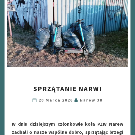
SPRZĄTANIE
SPRZĄTANIE NARWI
NARWI
20 Marca 2026
Narew 38
W dniu dzisiejszym członkowie koła PZW Narew
zadbali o nasze wspólne dobro, sprzątając brzegi