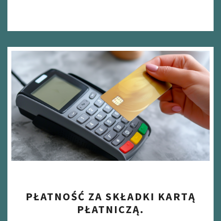
PŁATNOŚĆ
PŁATNOŚĆ ZA SKŁADKI KARTĄ
ZA
PŁATNICZĄ.
SKŁADKI