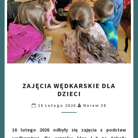
ZAJĘCIA
ZAJĘCIA WĘDKARSKIE DLA
WĘDKARSKIE
DZIECI
DLA
DZIECI
16 Lutego 2026
Narew 38
16 lutego 2026 odbyły się zajęcia z podstaw
wędkarstwa dla uczniów klas 1–3 ze Szkoły