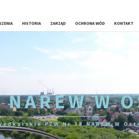
SZENIA
HISTORIA
ZARZĄD
OCHRONA WÓD
KONTAKT
 NAREW W 
Wędkarskie PZW Nr 38 NAREW W Ost