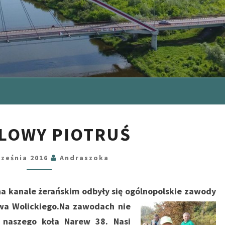
MEDALOWY
LOWY PIOTRUŚ
PIOTRUŚ
rześnia 2016
Andraszoka
a kanale żerańskim odbyły się ogólnopolskie zawody
wa Wolickiego.Na zawodach nie
z naszego koła Narew 38.
Nasi