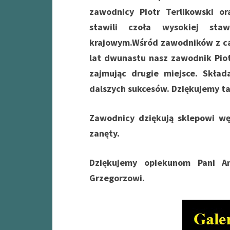
zawodnicy Piotr Terlikowski or
stawili czoła wysokiej st
krajowym.Wśród zawodników z cał
lat dwunastu nasz zawodnik Piot
zajmując drugie miejsce. Skła
dalszych sukcesów. Dziękujemy t
Zawodnicy dziękują sklepowi wę
zanęty.
Dziękujemy opiekunom Pani A
Grzegorzowi.