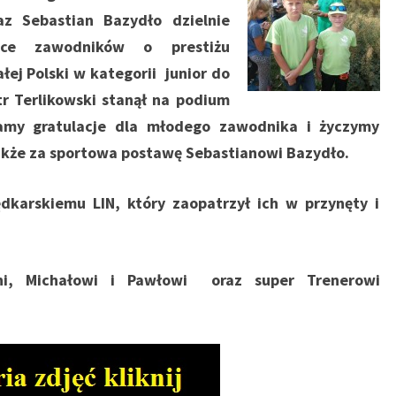
az Sebastian Bazydło dzielnie
awce zawodników o
prestiżu
ej Polski w kategorii junior do
r Terlikowski stanął na podium
damy gratulacje dla młodego zawodnika i życzymy
akże za sportowa postawę Sebastianowi Bazydło.
dkarskiemu LIN, który zaopatrzył ich w przynęty i
ni, Michałowi i Pawłowi oraz super Trenerowi