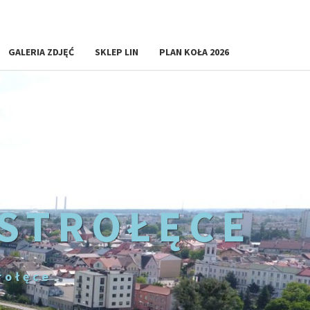
GALERIA ZDJĘĆ
SKLEP LIN
PLAN KOŁA 2026
OSTROŁĘCE
rołęce