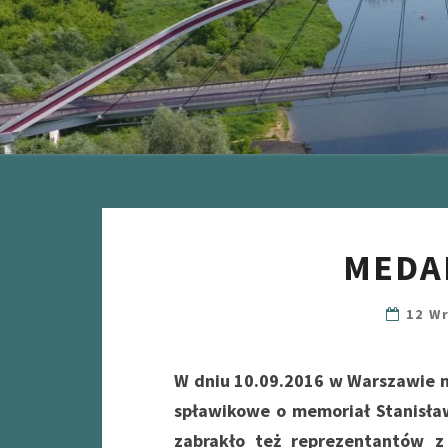
MEDA
12 W
W dniu 10.09.2016 w Warszawie n
spławikowe o memoriał
Stanisła
zabrakło też reprezentantów 