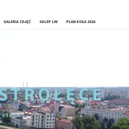
GALERIA ZDJĘĆ
SKLEP LIN
PLAN KOŁA 2026
OSTROŁĘCE
rołęce