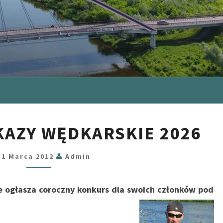
KONKURS
KAZY WĘDKARSKIE 2026
–
OKAZY
31 Marca 2012
Admin
WĘDKARSKIE
2026
 ogłasza coroczny konkurs dla swoich członków pod