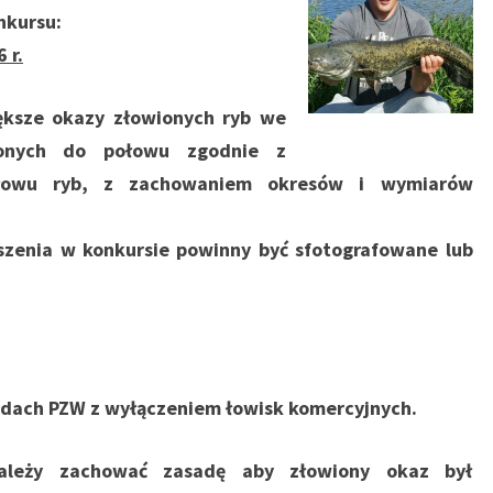
nkursu:
 r.
ększe okazy złowionych ryb we
lonych do połowu zgodnie z
ołowu ryb, z zachowaniem okresów i wymiarów
szenia w konkursie powinny być sfotografowane lub
odach PZW z wyłączeniem łowisk komercyjnych.
należy zachować zasadę aby złowiony okaz był