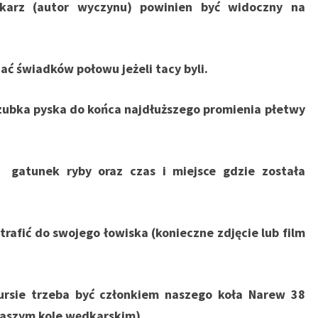
dkarz (autor wyczynu) powinien być widoczny na
dać świadków połowu jeżeli tacy byli.
czubka pyska do końca najdłuższego promienia płetwy
, gatunek ryby oraz czas i miejsce gdzie została
 trafić do swojego łowiska (konieczne zdjęcie lub film
ursie trzeba być członkiem naszego koła Narew 38
naszym kole wędkarskim)