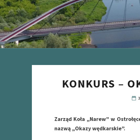
KONKURS – O
Zarząd Koła „Narew” w Ostrołęce
nazwą „Okazy
wędkarskie”.