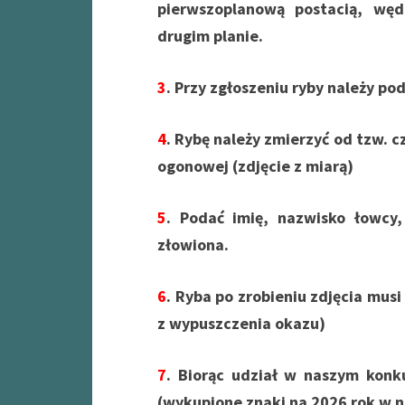
pierwszoplanową postacią, wę
drugim planie.
3
. Przy zgłoszeniu ryby należy po
4
. Rybę należy zmierzyć od tzw. 
ogonowej (zdjęcie z miarą)
5
. Podać imię, nazwisko łowcy
złowiona.
6
. Ryba po zrobieniu zdjęcia musi
z wypuszczenia okazu)
7
. Biorąc udział w naszym konk
(wykupione znaki na 2026 rok w 