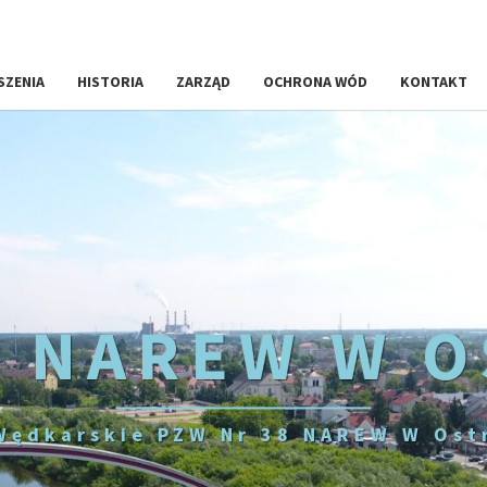
SZENIA
HISTORIA
ZARZĄD
OCHRONA WÓD
KONTAKT
 NAREW W 
Wędkarskie PZW Nr 38 NAREW W Ost