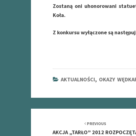
Zostaną oni uhonorowani statuet
Koła.
Z konkursu wyłączone są następują
AKTUALNOŚCI
,
OKAZY WĘDKA
Post
navigation
PREVIOUS
AKCJA „TARŁO” 2012 ROZPOCZĘT