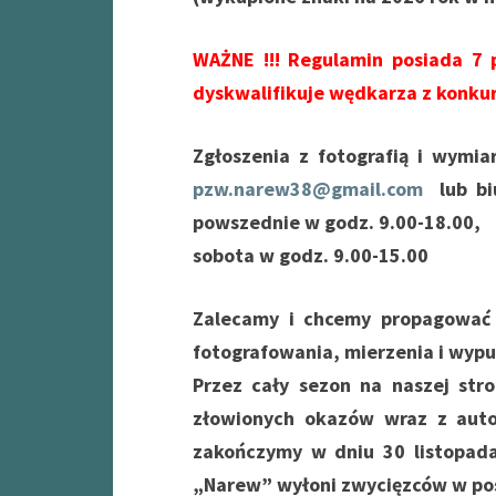
WAŻNE !!! Regulamin posiada 7 
dyskwalifikuje wędkarza z konkur
Zgłoszenia z fotografią i wymi
pzw.narew38@gmail.com
lub biu
powszednie w godz. 9.00-18.00,
sobota w godz. 9.00-15.00
Zalecamy i chcemy propagować 
fotografowania, mierzenia i wypu
Przez cały sezon na naszej stro
złowionych okazów wraz z autor
zakończymy w dniu 30 listopada
„Narew” wyłoni zwycięzców w po