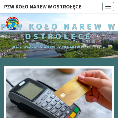
PZW KOŁO NAREW W OSTROŁĘCE
Togg
navi
PZW KOŁO NAREW W
OSTROŁĘCE
Koło Wędkarskie PZW Nr 38 NAREW W Ostrołęce