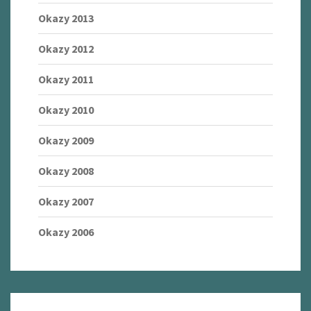
Okazy 2013
Okazy 2012
Okazy 2011
Okazy 2010
Okazy 2009
Okazy 2008
Okazy 2007
Okazy 2006