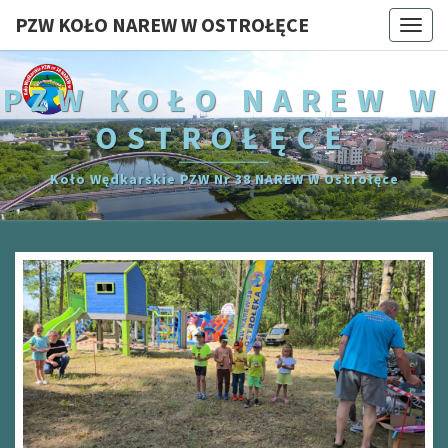
PZW KOŁO NAREW W OSTROŁĘCE
Togg
navi
PZW KOŁO NAREW W
OSTROŁĘCE
Koło Wędkarskie PZW Nr 38 NAREW W Ostrołęce