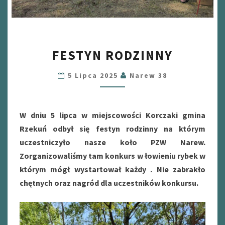
FESTYN
FESTYN RODZINNY
RODZINNY
5 Lipca 2025
Narew 38
W dniu 5 lipca w miejscowości Korczaki gmina
Rzekuń odbył się festyn rodzinny na którym
uczestniczyło nasze koło PZW Narew.
Zorganizowaliśmy tam konkurs w łowieniu rybek w
którym mógł wystartował każdy . Nie zabrakło
chętnych oraz nagród dla uczestników konkursu.