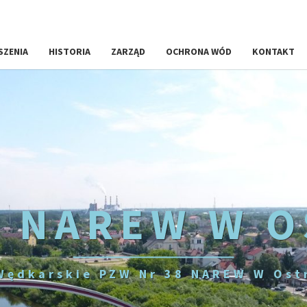
SZENIA
HISTORIA
ZARZĄD
OCHRONA WÓD
KONTAKT
 NAREW W 
Wędkarskie PZW Nr 38 NAREW W Ost