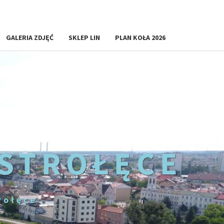
GALERIA ZDJĘĆ
SKLEP LIN
PLAN KOŁA 2026
OSTROŁĘCE
rołęce