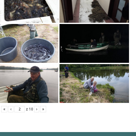
«
‹
z
10
›
»