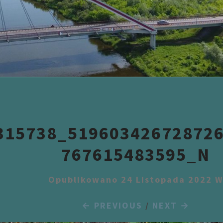
315738_51960342672872
767615483595_N
Opublikowano 24 Listopada 2022 
← PREVIOUS
/
NEXT →