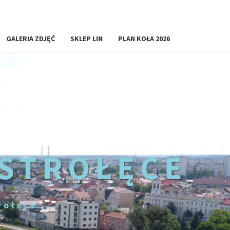
GALERIA ZDJĘĆ
SKLEP LIN
PLAN KOŁA 2026
OSTROŁĘCE
rołęce