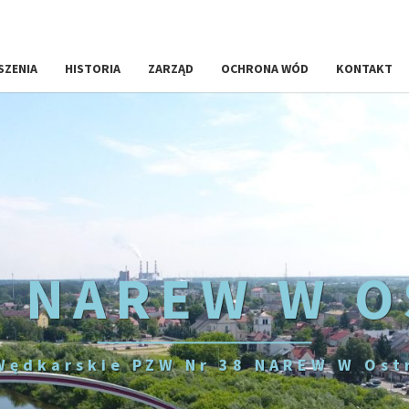
SZENIA
HISTORIA
ZARZĄD
OCHRONA WÓD
KONTAKT
 NAREW W 
Wędkarskie PZW Nr 38 NAREW W Ost