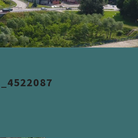
6_4522087
W