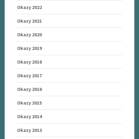
Okazy 2022
Okazy 2021
Okazy 2020
Okazy 2019
Okazy 2018
Okazy 2017
Okazy 2016
Okazy 2015
Okazy 2014
Okazy 2013